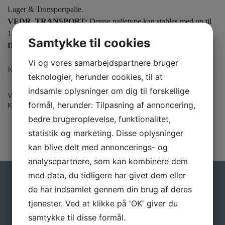
Lager & Transportpalle.
VEDR. TRANSPORT:
Denne palletype kan stables med op til
15 stk. pr palleplads på lastbilen.
Samtykke til cookies
DIREKTE LEVERING 1/1 LÆS = MINIMUM 528 STK.
Vi og vores samarbejdspartnere bruger
Klik her for bestilling
teknologier, herunder cookies, til at
indsamle oplysninger om dig til forskellige
Varenummer (SKU):
PLA NY HB5RR 1210 [SP]
formål, herunder: Tilpasning af annoncering,
Kategori:
Fabriksnye specialpaller – Ordre produceret
bedre brugeroplevelse, funktionalitet,
statistik og marketing. Disse oplysninger
kan blive delt med annoncerings- og
analysepartnere, som kan kombinere dem
med data, du tidligere har givet dem eller
Gå ikke glip af gode tilbud
de har indsamlet gennem din brug af deres
tjenester. Ved at klikke på 'OK' giver du
Tilmeld dig vores nyhedsbrev, hvis du vil have
samtykke til disse formål.
nyheder og gode tilbud direkte i din indbakke.