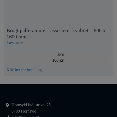
Brugt palleramme – assorteret kvalitet – 800 x
1600 mm
Læs mere
1 - 5000
100 kr.
Klik her for bestilling
Hornsyld Industrivej 25
8783 Hornsyld