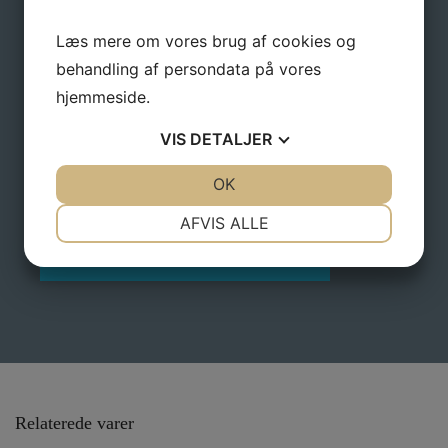
Navn
*
Læs mere om vores brug af cookies og
behandling af persondata på vores
hjemmeside.
E-mail
*
VIS
DETALJER
JA
NEJ
OK
JA
NEJ
NØDVENDIGE
PRÆFERENCER
AFVIS ALLE
JA
NEJ
JA
NEJ
MARKETING
STATISTIK
Relaterede varer