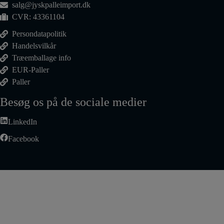
salg@jyskpalleimport.dk
CVR: 43361104
Persondatapolitik
Handelsvilkår
Træemballage info
EUR-Paller
Paller
Besøg os på de sociale medier
LinkedIn
Facebook