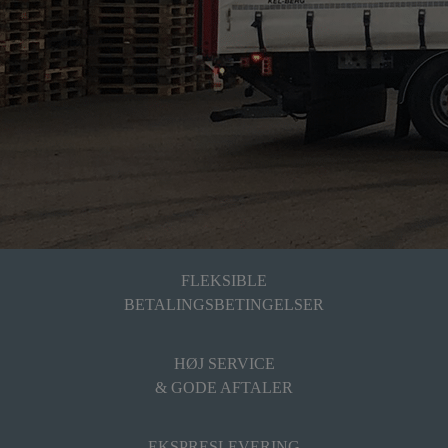
FLEKSIBLE
BETALINGSBETINGELSER
HØJ SERVICE
& GODE AFTALER
EKSPRESLEVERING