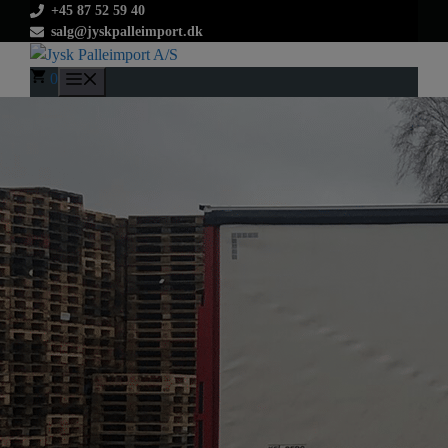
Hop
+45 87 52 59 40
salg@jyskpalleimport.dk
til
indhold
0
Menu