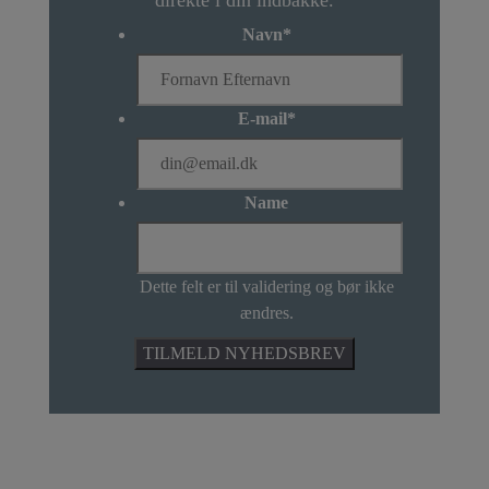
direkte i din indbakke.
Navn
*
E-mail
*
Name
Dette felt er til validering og bør ikke
ændres.