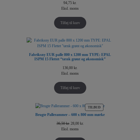
94,75
kr.
Eksl. moms
Tilføj til kurv
Fabriksny EUR palle 800 x 1200 mm TYPE: EPAL
ISPM 15 Flettet “tænk grønt og økonomisk”
136,00
kr.
Eksl. moms
Tilføj til kurv
VARE
TILBUD
PÅ
Brugte Pallerammer – 600 x 800 mm mørke
TILBUD
Original
Current
36,50
kr.
28,00
kr.
price
price
Eksl. moms
was:
is:
36,50 kr..
28,00 kr..