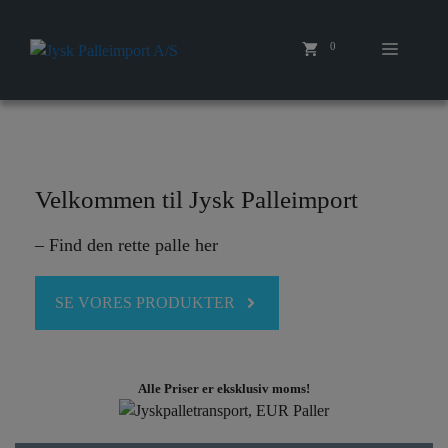
Hop
til
0
Menu
indhold
Velkommen til Jysk Palleimport
– Find den rette palle her
SE VORES PRODUKTER
Alle Priser er eksklusiv moms!