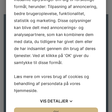
formål, herunder: Tilpasning af annoncering,
bedre brugeroplevelse, funktionalitet,
statistik og marketing. Disse oplysninger
Gå ikke glip af gode tilbud
kan blive delt med annoncerings- og
analysepartnere, som kan kombinere dem
Tilmeld dig vores nyhedsbrev, hvis du vil have
med data, du tidligere har givet dem eller
nyheder og gode tilbud direkte i din indbakke.
de har indsamlet gennem din brug af deres
Navn
*
tjenester. Ved at klikke på 'OK' giver du
samtykke til disse formål.
Læs mere om vores brug af cookies og
E-mail
*
behandling af persondata på vores
hjemmeside.
VIS
DETALJER
JA
NEJ
JA
NEJ