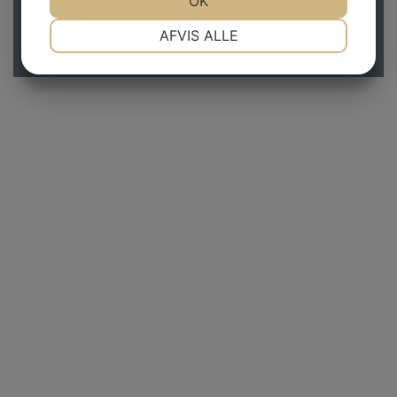
OK
NØDVENDIGE
PRÆFERENCER
AFVIS ALLE
JA
NEJ
JA
NEJ
MARKETING
STATISTIK