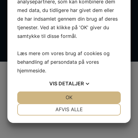
analysepartnere, som kan kombinere dem
med data, du tidligere har givet dem eller
Persondatapolitik
de har indsamlet gennem din brug af deres
Handelsvilkår
tjenester. Ved at klikke på 'OK' giver du
Træemballage info
samtykke til disse formål.
EUR-Paller
Paller
Læs mere om vores brug af cookies og
behandling af persondata på vores
hjemmeside.
VIS
DETALJER
JA
NEJ
OK
JA
NEJ
NØDVENDIGE
PRÆFERENCER
AFVIS ALLE
JA
NEJ
JA
NEJ
MARKETING
STATISTIK