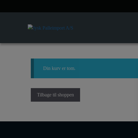
Hop
til
indhold
Din kurv er tom.
Tilbage til shoppen