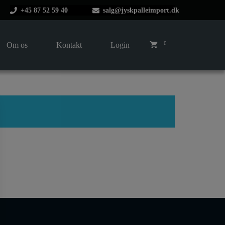
+45 87 52 59 40
salg@jyskpalleimport.dk
0
Om os
Kontakt
Login