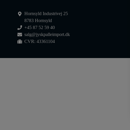
Hornsyld Industrivej 25
8783 Hornsyld
+45 87 52 59 40
salg@jyskpalleimport.dk
CVR: 43361104