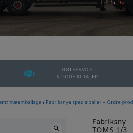
HØJ SERVICE
& GODE AFTALER
 samt træemballage
/
Fabriksnye specialpaller – Ordre pro
Fabriksny 
TOMS 1/3