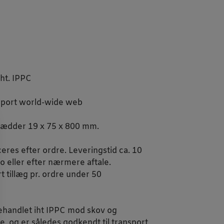
ht. IPPC
nsport world-wide web
rædder 19 x 75 x 800 mm.
eres efter ordre. Leveringstid ca. 10
o eller efter nærmere aftale.
t tillæg pr. ordre under 50
ehandlet iht IPPC mod skov og
og er således godkendt til transport