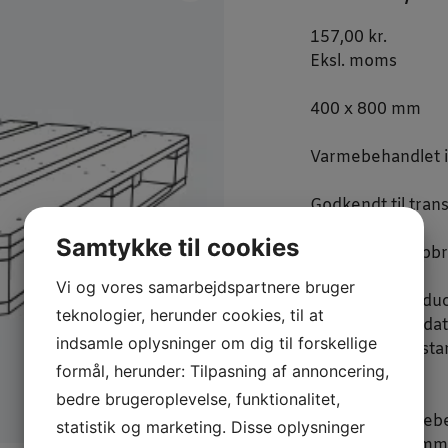
157,00
kr.
Eksl. moms
400 x 800 mm
Varmebehandlet i
Godkendt til tra
Samtykke til cookies
Palle med 3 topb
Vi og vores samarbejdspartnere bruger
NB!
Pallen produc
teknologier, herunder cookies, til at
dage fra ordredat
indsamle oplysninger om dig til forskellige
Produktion opstar
formål, herunder: Tilpasning af annoncering,
stk.
kr.175,00
bedre brugeroplevelse, funktionalitet,
Pallen er varmeb
statistik og marketing. Disse oplysninger
svampesygdomme. 