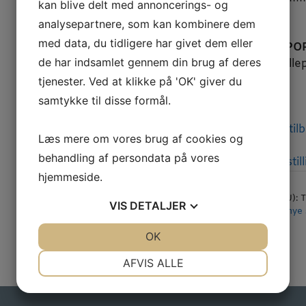
kan blive delt med annoncerings- og
World –Wide.
analysepartnere, som kan kombinere dem
med data, du tidligere har givet dem eller
VEDR. TRANSPOR
de har indsamlet gennem din brug af deres
til 90 stk. pr palle
tjenester. Ved at klikke på 'OK' giver du
samtykke til disse formål.
Kontakt os for til
Læs mere om vores brug af cookies og
behandling af persondata på vores
Klik her for bestil
hjemmeside.
Varenummer (SKU):
T
VIS
DETALJER
Kategori:
Fabriksnye 
JA
NEJ
OK
JA
NEJ
NØDVENDIGE
PRÆFERENCER
AFVIS ALLE
JA
NEJ
JA
NEJ
MARKETING
STATISTIK