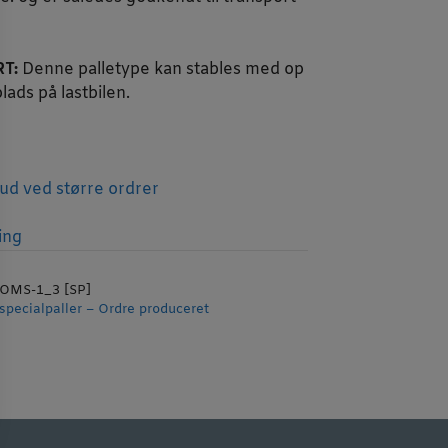
T:
Denne palletype kan stables med op
plads på lastbilen.
bud ved større ordrer
ling
OMS-1_3 [SP]
specialpaller – Ordre produceret