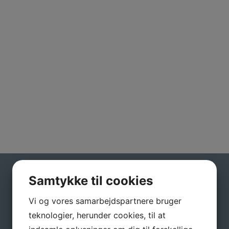
Samtykke til cookies
Gå ikke glip af gode tilbud
Vi og vores samarbejdspartnere bruger
Tilmeld dig vores nyhedsbrev, hvis du vil have
nyheder og gode tilbud direkte i din indbakke.
teknologier, herunder cookies, til at