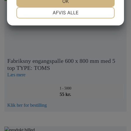
JA
NEJ
OK
JA
NEJ
NØDVENDIGE
PRÆFERENCER
AFVIS ALLE
JA
NEJ
JA
NEJ
MARKETING
STATISTIK
Fabriksny engangspalle 600 x 800 mm med 5
top TYPE: TOMS
Læs mere
1 - 5000
55 kr.
Klik her for bestilling