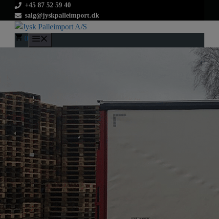
Hop
+45 87 52 59 40
salg@jyskpalleimport.dk
til
indhold
0
Menu