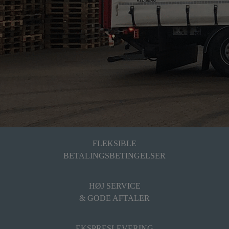
FLEKSIBLE
BETALINGSBETINGELSER
HØJ SERVICE
& GODE AFTALER
EKSPRESLEVERING