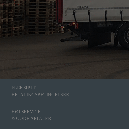
FLEKSIBLE
BETALINGSBETINGELSER
HØJ SERVICE
& GODE AFTALER