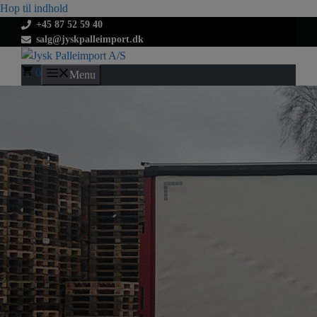
Hop til indhold
+45 87 52 59 40
salg@jyskpalleimport.dk
0
Menu