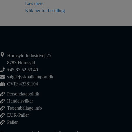
Læs mere
Klik her for bestilling
Hornsyld Industrivej 25
8783 Hornsyld
+45 87 52 59 40
salg@jyskpalleimport.dk
CVR: 43361104
Persondatapolitik
Handelsvilkår
Træemballage info
EUR-Paller
Paller