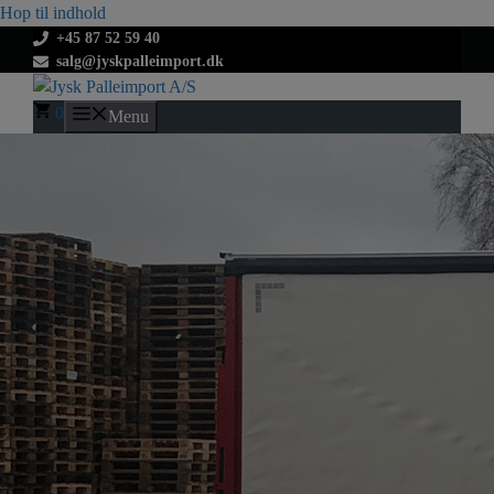
Hop til indhold
+45 87 52 59 40
salg@jyskpalleimport.dk
0
Menu