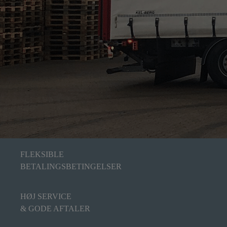
FLEKSIBLE
BETALINGSBETINGELSER
HØJ SERVICE
& GODE AFTALER