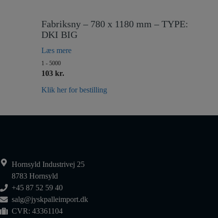
Fabriksny – 780 x 1180 mm – TYPE:
DKI BIG
Læs mere
1 - 5000
103 kr.
Klik her for bestilling
Hornsyld Industrivej 25
8783 Hornsyld
+45 87 52 59 40
salg@jyskpalleimport.dk
CVR: 43361104