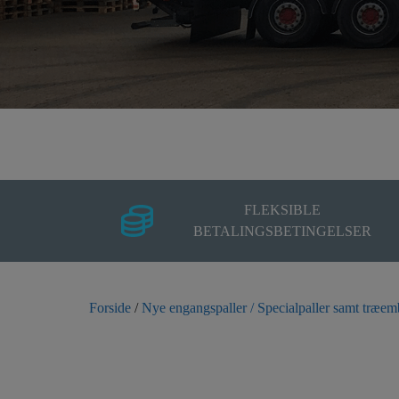
FLEKSIBLE
BETALINGSBETINGELSER
Forside
/
Nye engangspaller / Specialpaller samt træem