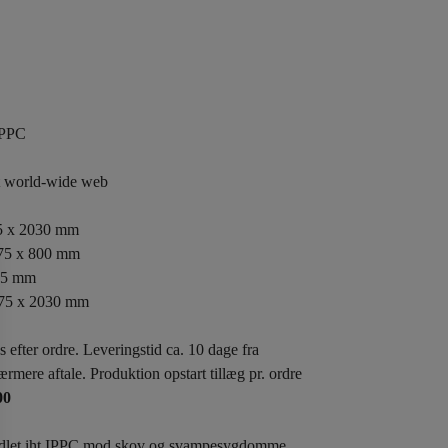
IPPC
rt world-wide web
5 x 2030 mm
75 x 800 mm
 75 mm
 75 x 2030 mm
 efter ordre. Leveringstid ca. 10 dage fra
nærmere aftale. Produktion opstart tillæg pr. ordre
00
ndlet iht IPPC mod skov og svampesygdomme.