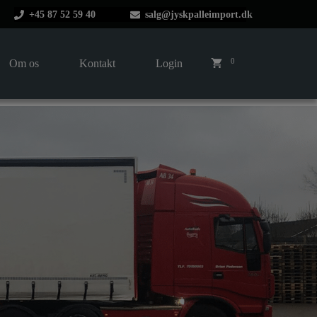
+45 87 52 59 40
salg@jyskpalleimport.dk
0
Om os
Kontakt
Login