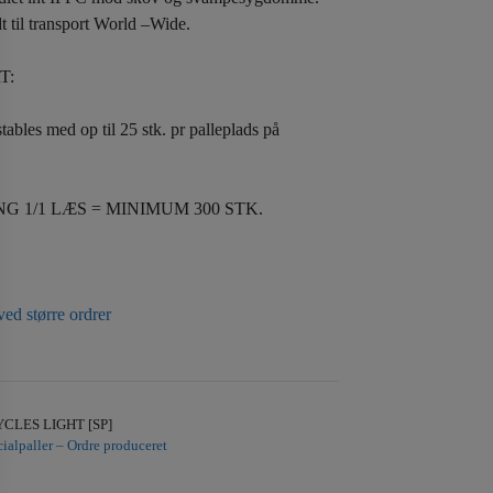
t til transport World –Wide.
T:
ables med op til 25 stk. pr palleplads på
G 1/1 LÆS = MINIMUM 300 STK.
ved større ordrer
CLES LIGHT [SP]
ialpaller – Ordre produceret