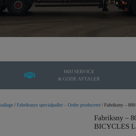
HØJ SERVICE
& GODE AFTALER
ballage
/
Fabriksnye specialpaller – Ordre produceret
/ Fabriksny – 8
Fabriksny – 
BICYCLES 