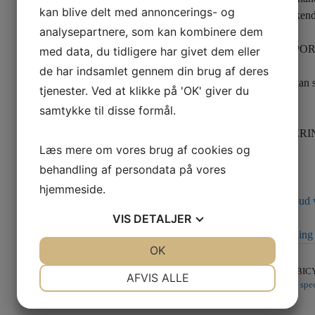
kan blive delt med annoncerings- og
og er således godkend
analysepartnere, som kan kombinere dem
VEDR. TRANSPOR
med data, du tidligere har givet dem eller
de har indsamlet gennem din brug af deres
Denne palletype kan st
tjenester. Ved at klikke på 'OK' giver du
lastbilen.
samtykke til disse formål.
DIREKTE LEVERIN
Læs mere om vores brug af cookies og
behandling af persondata på vores
hjemmeside.
Kontakt os for tilbud 
VIS
DETALJER
Klik her for bestilling
JA
NEJ
OK
JA
NEJ
NØDVENDIGE
PRÆFERENCER
Varenummer (SKU):
BICY
AFVIS ALLE
Kategori:
Fabriksnye spec
JA
NEJ
JA
NEJ