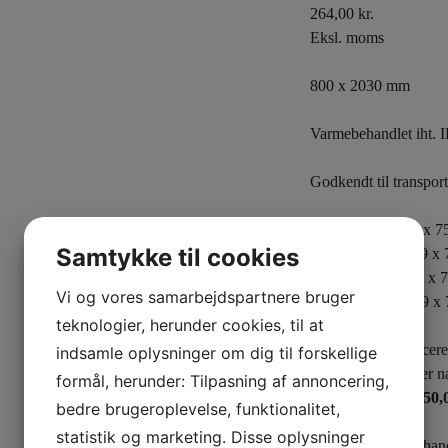
264,00
kr.
Eksl. moms
800 x 2030 mm
Varmebehandlet iht. 
Godkendt til transpo
5 Topbrædder 16 x 7
Samtykke til cookies
3 Tværbrædder 19 x 
9 Klodser 75 x 75 x
Vi og vores samarbejdspartnere bruger
3 Bundbrædder 19 x
teknologier, herunder cookies, til at
NB!
Pallen produceres
indsamle oplysninger om dig til forskellige
ordredato eller efter 
formål, herunder: Tilpasning af annoncering,
under 50 stk.
kr.150,
bedre brugeroplevelse, funktionalitet,
statistik og marketing. Disse oplysninger
Pallen er varmebeha