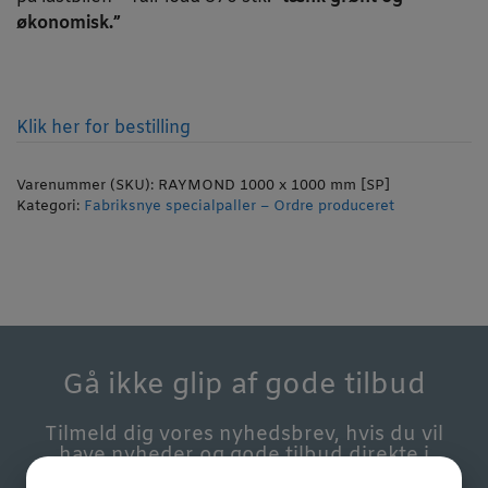
økonomisk.”
Klik her for bestilling
Varenummer (SKU):
RAYMOND 1000 x 1000 mm [SP]
Kategori:
Fabriksnye specialpaller – Ordre produceret
Gå ikke glip af gode tilbud
Tilmeld dig vores nyhedsbrev, hvis du vil
have nyheder og gode tilbud direkte i
din indbakke.