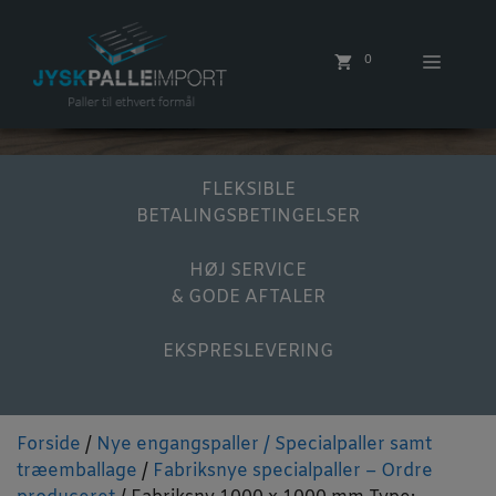
Hop
til
Menu
0
indhold
FLEKSIBLE
BETALINGSBETINGELSER
HØJ SERVICE
& GODE AFTALER
EKSPRESLEVERING
Forside
/
Nye engangspaller / Specialpaller samt
træemballage
/
Fabriksnye specialpaller – Ordre