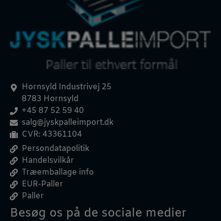
Hornsyld Industrivej 25
8783 Hornsyld
+45 87 52 59 40
salg@jyskpalleimport.dk
CVR: 43361104
Persondatapolitik
Handelsvilkår
Træemballage info
EUR-Paller
Paller
Besøg os på de sociale medier