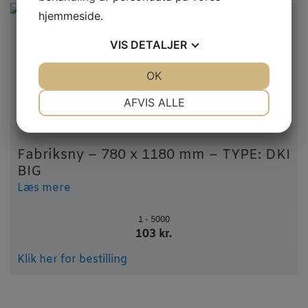
hjemmeside.
VIS
DETALJER
JA
NEJ
OK
JA
NEJ
NØDVENDIGE
PRÆFERENCER
AFVIS ALLE
JA
NEJ
JA
NEJ
MARKETING
STATISTIK
Fabriksny – 780 x 1180 mm – TYPE: DKI
BIG
Læs mere
1 - 5000
103 kr.
Klik her for bestilling