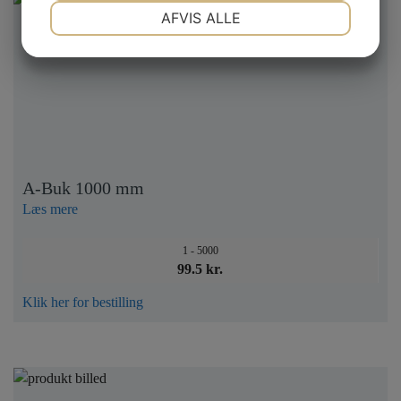
NØDVENDIGE
PRÆFERENCER
AFVIS ALLE
JA
NEJ
JA
NEJ
MARKETING
STATISTIK
A-Buk 1000 mm
Læs mere
1 - 5000
99.5 kr.
Klik her for bestilling