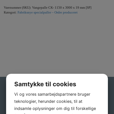
Varenummer (SKU):
Vangepalle CK- 1150 x 3000 x 19 mm [SP]
Kategori:
Fabriksnye specialpaller – Ordre produceret
Samtykke til cookies
Gå ikke glip af gode tilbud
Vi og vores samarbejdspartnere bruger
teknologier, herunder cookies, til at
Tilmeld dig vores nyhedsbrev, hvis du vil have
nyheder og gode tilbud direkte i din indbakke.
indsamle oplysninger om dig til forskellige