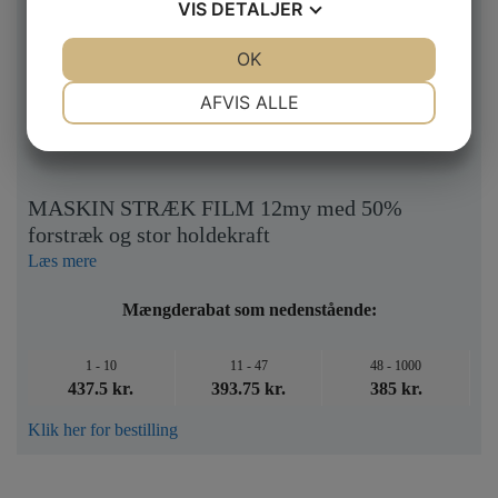
VIS
DETALJER
JA
NEJ
OK
JA
NEJ
NØDVENDIGE
PRÆFERENCER
AFVIS ALLE
JA
NEJ
JA
NEJ
MARKETING
STATISTIK
MASKIN STRÆK FILM 12my med 50%
forstræk og stor holdekraft
Læs mere
Mængderabat som nedenstående:
1 - 10
11 - 47
48 - 1000
437.5 kr.
393.75 kr.
385 kr.
Klik her for bestilling