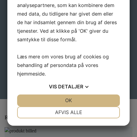
analysepartnere, som kan kombinere dem
med data, du tidligere har givet dem eller
de har indsamlet gennem din brug af deres
E-mail
*
tjenester. Ved at klikke på 'OK' giver du
samtykke til disse formål.
Læs mere om vores brug af cookies og
behandling af persondata på vores
hjemmeside.
VIS
DETALJER
JA
NEJ
OK
JA
NEJ
NØDVENDIGE
PRÆFERENCER
AFVIS ALLE
Relaterede varer
JA
NEJ
JA
NEJ
MARKETING
STATISTIK