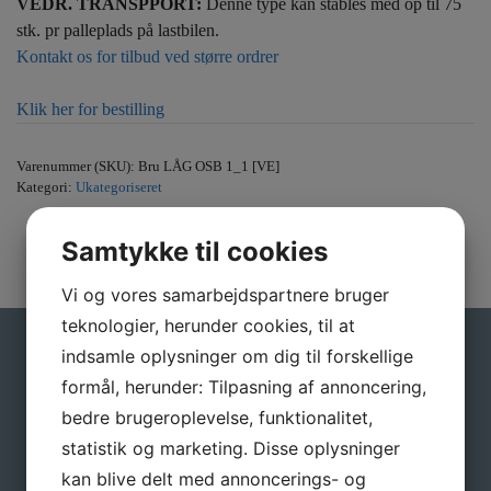
VEDR. TRANSPPORT:
Denne type kan stables med op til 75
stk. pr palleplads på lastbilen.
Kontakt os for tilbud ved større ordrer
Klik her for bestilling
Varenummer (SKU):
Bru LÅG OSB 1_1 [VE]
Kategori:
Ukategoriseret
Samtykke til cookies
Vi og vores samarbejdspartnere bruger
teknologier, herunder cookies, til at
indsamle oplysninger om dig til forskellige
Gå ikke glip af gode tilbud
formål, herunder: Tilpasning af annoncering,
Tilmeld dig vores nyhedsbrev, hvis du vil have
bedre brugeroplevelse, funktionalitet,
nyheder og gode tilbud direkte i din indbakke.
statistik og marketing. Disse oplysninger
kan blive delt med annoncerings- og
Navn
*