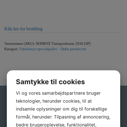
Klik her for bestilling
Varenummer (SKU):
NONBYE Transportkasse 2030 [SP]
Kategori:
Fabriksnye specialpaller – Ordre produceret
Samtykke til cookies
Vi og vores samarbejdspartnere bruger
Gå ikke glip af gode tilbud
teknologier, herunder cookies, til at
indsamle oplysninger om dig til forskellige
Tilmeld dig vores nyhedsbrev, hvis du vil have
formål, herunder: Tilpasning af annoncering,
nyheder og gode tilbud direkte i din indbakke.
bedre brugeroplevelse, funktionalitet,