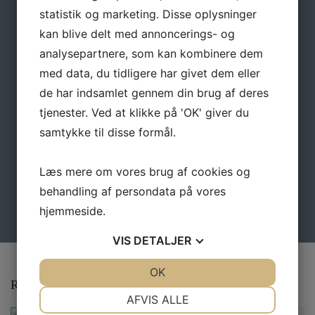
Navn
*
statistik og marketing. Disse oplysninger
kan blive delt med annoncerings- og
analysepartnere, som kan kombinere dem
E-mail
*
med data, du tidligere har givet dem eller
de har indsamlet gennem din brug af deres
tjenester. Ved at klikke på 'OK' giver du
samtykke til disse formål.
Læs mere om vores brug af cookies og
behandling af persondata på vores
hjemmeside.
VIS
DETALJER
JA
NEJ
OK
JA
NEJ
Relaterede varer
NØDVENDIGE
PRÆFERENCER
AFVIS ALLE