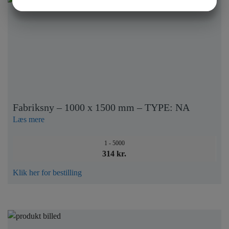
JA
NEJ
JA
NEJ
MARKETING
STATISTIK
Fabriksny – 1000 x 1500 mm – TYPE: NA
Læs mere
1 - 5000
314 kr.
Klik her for bestilling