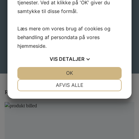
tjenester. Ved at klikke på 'OK' giver du
samtykke til disse formål.
Læs mere om vores brug af cookies og
behandling af persondata på vores
hjemmeside.
VIS
DETALJER
JA
NEJ
OK
JA
NEJ
NØDVENDIGE
PRÆFERENCER
AFVIS ALLE
Relaterede varer
JA
NEJ
JA
NEJ
MARKETING
STATISTIK