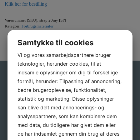
Klik her for bestilling
Varenummer (SKU):
strap 20my [SP]
Kategori:
Forbrugsmaterialer
Samtykke til cookies
Vi og vores samarbejdspartnere bruger
teknologier, herunder cookies, til at
indsamle oplysninger om dig til forskellige
Gå ikke glip af gode tilbud
formål, herunder: Tilpasning af annoncering,
bedre brugeroplevelse, funktionalitet,
Tilmeld dig vores nyhedsbrev, hvis du vil have
nyheder og gode tilbud direkte i din indbakke.
statistik og marketing. Disse oplysninger
kan blive delt med annoncerings- og
Navn
*
analysepartnere, som kan kombinere dem
med data, du tidligere har givet dem eller
de har indsamlet gennem din brug af deres
E-mail
*