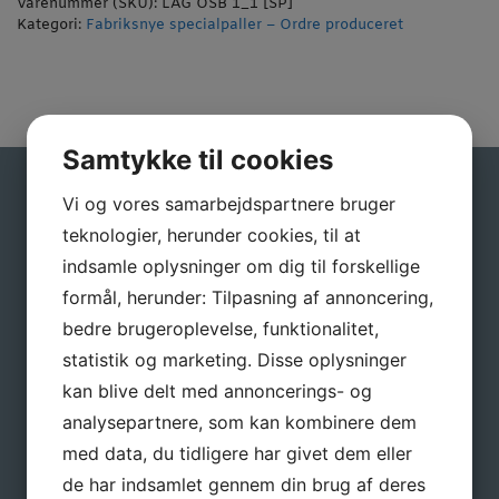
Varenummer (SKU):
LÅG OSB 1_1 [SP]
Kategori:
Fabriksnye specialpaller – Ordre produceret
Samtykke til cookies
Gå ikke glip af gode tilbud
Vi og vores samarbejdspartnere bruger
teknologier, herunder cookies, til at
Tilmeld dig vores nyhedsbrev, hvis du vil
indsamle oplysninger om dig til forskellige
have nyheder og gode tilbud direkte i
formål, herunder: Tilpasning af annoncering,
din indbakke.
bedre brugeroplevelse, funktionalitet,
Navn
*
statistik og marketing. Disse oplysninger
kan blive delt med annoncerings- og
analysepartnere, som kan kombinere dem
E-mail
*
med data, du tidligere har givet dem eller
de har indsamlet gennem din brug af deres