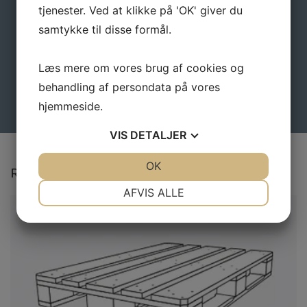
tjenester. Ved at klikke på 'OK' giver du
samtykke til disse formål.
Læs mere om vores brug af cookies og
behandling af persondata på vores
hjemmeside.
VIS
DETALJER
JA
NEJ
OK
JA
NEJ
Relaterede varer
NØDVENDIGE
PRÆFERENCER
AFVIS ALLE
JA
NEJ
JA
NEJ
MARKETING
STATISTIK