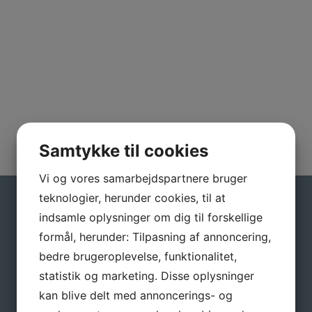
Samtykke til cookies
Vi og vores samarbejdspartnere bruger
teknologier, herunder cookies, til at
Gå ikke glip af gode tilbud
indsamle oplysninger om dig til forskellige
formål, herunder: Tilpasning af annoncering,
Tilmeld dig vores nyhedsbrev, hvis du vil have
bedre brugeroplevelse, funktionalitet,
nyheder og gode tilbud direkte i din indbakke.
statistik og marketing. Disse oplysninger
Navn
*
kan blive delt med annoncerings- og