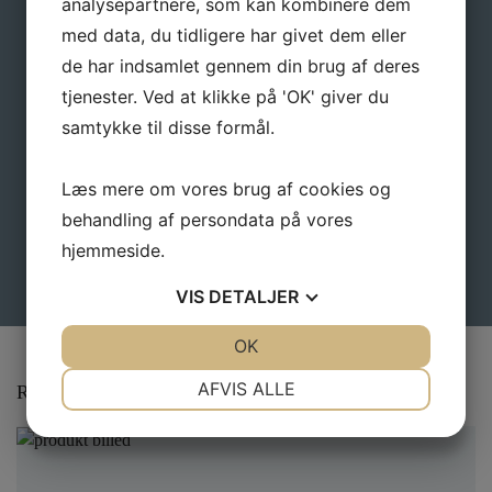
analysepartnere, som kan kombinere dem
med data, du tidligere har givet dem eller
E-mail
*
de har indsamlet gennem din brug af deres
tjenester. Ved at klikke på 'OK' giver du
samtykke til disse formål.
Læs mere om vores brug af cookies og
behandling af persondata på vores
hjemmeside.
VIS
DETALJER
JA
NEJ
OK
JA
NEJ
NØDVENDIGE
PRÆFERENCER
AFVIS ALLE
Relaterede varer
JA
NEJ
JA
NEJ
MARKETING
STATISTIK