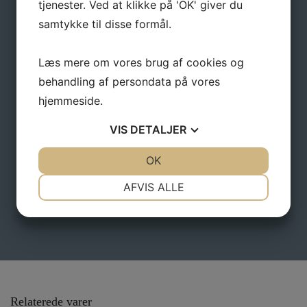
tjenester. Ved at klikke på 'OK' giver du
nyheder og gode tilbud direkte i din indbakke.
samtykke til disse formål.
Navn
*
Læs mere om vores brug af cookies og
behandling af persondata på vores
E-mail
*
hjemmeside.
VIS
DETALJER
JA
NEJ
OK
JA
NEJ
NØDVENDIGE
PRÆFERENCER
AFVIS ALLE
JA
NEJ
JA
NEJ
MARKETING
STATISTIK
Relaterede varer