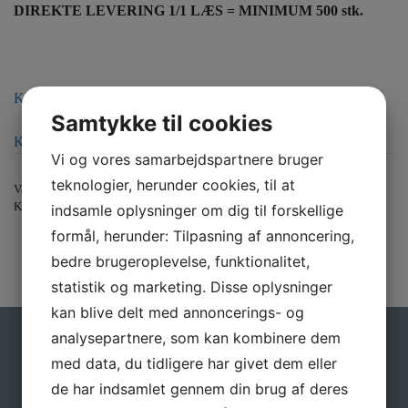
DIREKTE LEVERING 1/1 LÆS = MINIMUM 500 stk.
Kontakt os for tilbud ved større ordrer
Samtykke til cookies
Klik her for bestilling
Vi og vores samarbejdspartnere bruger
teknologier, herunder cookies, til at
Varenummer (SKU):
CRAEMER H1 1_1 [SP]
Kategori:
Fabriksnye specialpaller – Ordre produceret
indsamle oplysninger om dig til forskellige
formål, herunder: Tilpasning af annoncering,
bedre brugeroplevelse, funktionalitet,
statistik og marketing. Disse oplysninger
kan blive delt med annoncerings- og
analysepartnere, som kan kombinere dem
Gå ikke glip af gode tilbud
med data, du tidligere har givet dem eller
de har indsamlet gennem din brug af deres
Tilmeld dig vores nyhedsbrev, hvis du vil have