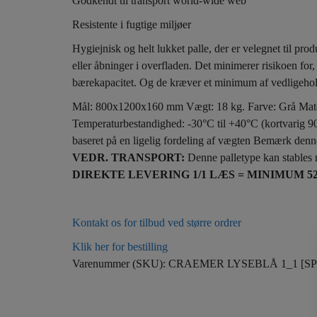
Godkendt til transport world-wide web
Resistente i fugtige miljøer
Hygiejnisk og helt lukket palle, der er velegnet til pr
eller åbninger i overfladen. Det minimerer risikoen for, a
bærekapacitet. Og de kræver et minimum af vedligeholde
Mål: 800x1200x160 mm Vægt: 18 kg. Farve: Grå Materia
Temperaturbestandighed: -30°C til +40°C (kortvarig 90°
baseret på en ligelig fordeling af vægten Bemærk denne
VEDR. TRANSPORT:
Denne palletype kan stables me
DIREKTE LEVERING 1/1 LÆS = MINIMUM 528
Kontakt os for tilbud ved større ordrer
Klik her for bestilling
Varenummer (SKU):
CRAEMER LYSEBLÅ 1_1 [SP