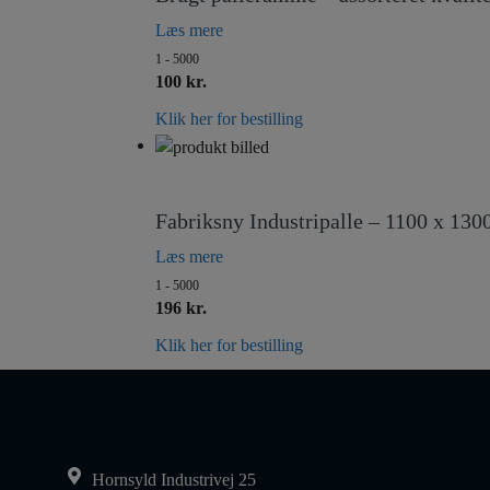
Læs mere
1 - 5000
100 kr.
Klik her for bestilling
Fabriksny Industripalle – 1100 x 13
Læs mere
1 - 5000
196 kr.
Klik her for bestilling
Hornsyld Industrivej 25