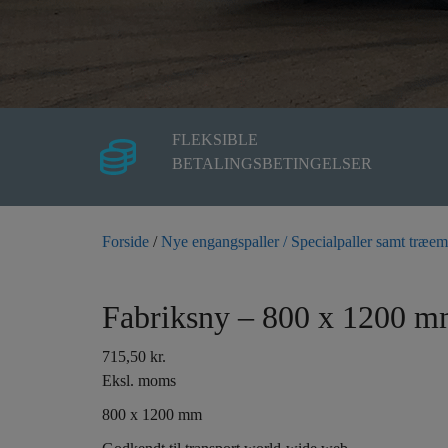
FLEKSIBLE
BETALINGSBETINGELSER
Forside
/
Nye engangspaller / Specialpaller samt træem
Fabriksny – 800 x 120
715,50
kr.
Eksl. moms
800 x 1200 mm