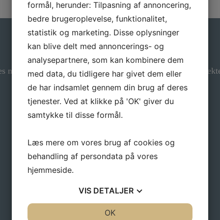
formål, herunder: Tilpasning af annoncering,
bedre brugeroplevelse, funktionalitet,
statistik og marketing. Disse oplysninger
kan blive delt med annoncerings- og
Gå ikke glip af gode tilbud
analysepartnere, som kan kombinere dem
es nyhedsbrev, hvis du vil have nyheder og gode tilbud direkte
med data, du tidligere har givet dem eller
Navn
*
de har indsamlet gennem din brug af deres
tjenester. Ved at klikke på 'OK' giver du
samtykke til disse formål.
E-mail
*
Læs mere om vores brug af cookies og
behandling af persondata på vores
Email
hjemmeside.
VIS
DETALJER
Dette felt er til validering og bør ikke ændres.
JA
NEJ
OK
JA
NEJ