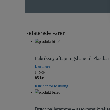
Relaterede varer
Fabriksny aftapningshane til Plastka
Læs mere
1 - 5000
85 kr.
Klik her for bestilling
Brugt palleramme – assorteret kvali