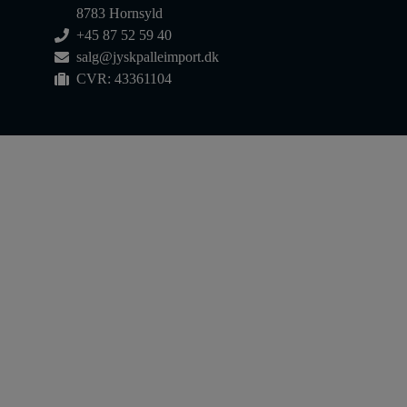
8783 Hornsyld
+45 87 52 59 40
salg@jyskpalleimport.dk
CVR: 43361104