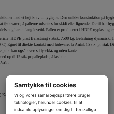
oduktioner med et højt krav til hygiejne. Den unikke konstruktion på hygi
t fødevarer på pallerne udsættes for skidt eller lignende. Dertil har hygie
lse og har en lang levetid. Pallen er produceret i HDPE nyplast og er 
le: HDPE plast Belastning statisk: 7500 kg. Belastning dynamisk: 15
C) Egnet til direkte kontakt med fødevare: Ja Antal: 15 stk. pr. stak D
 palle kan også leveres i lyseblå, og uden kanter
d op til 15 stk. pr palleplads på lastbilen.
stk.
Samtykke til cookies
Vi og vores samarbejdspartnere bruger
]
Kategori:
Fabriksnye specialpaller – Ordre produceret
teknologier, herunder cookies, til at
indsamle oplysninger om dig til forskellige