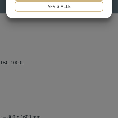
NØDVENDIGE
PRÆFERENCER
AFVIS ALLE
JA
NEJ
JA
NEJ
MARKETING
STATISTIK
r IBC 1000L
tet – 800 x 1600 mm