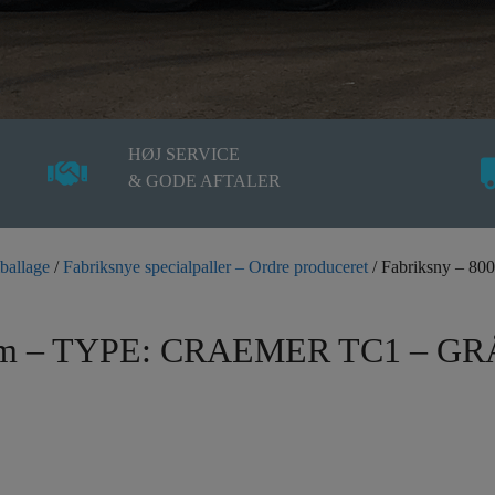
HØJ SERVICE
& GODE AFTALER
ballage
/
Fabriksnye specialpaller – Ordre produceret
/ Fabriksny – 
0 mm – TYPE: CRAEMER TC1 – GR