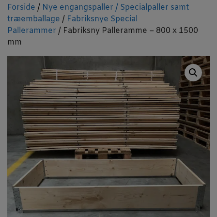
Forside
/
Nye engangspaller / Specialpaller samt
træemballage
/
Fabriksnye Special
Pallerammer
/ Fabriksny Palleramme – 800 x 1500
mm