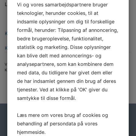
Leveringstid efter nærmere aftale.
Vi og vores samarbejdspartnere bruger
teknologier, herunder cookies, til at
indsamle oplysninger om dig til forskellige
formål, herunder: Tilpasning af annoncering,
Kontakt os for tilbud ved større ordrer
bedre brugeroplevelse, funktionalitet,
statistik og marketing. Disse oplysninger
Klik her for bestilling
kan blive delt med annoncerings- og
analysepartnere, som kan kombinere dem
Varenummer (SKU):
RAM NY 800x1500 [VE]
Kategori:
Fabriksnye Special Pallerammer
med data, du tidligere har givet dem eller
de har indsamlet gennem din brug af deres
tjenester. Ved at klikke på 'OK' giver du
samtykke til disse formål.
Læs mere om vores brug af cookies og
Gå ikke glip af gode tilbud
behandling af persondata på vores
hjemmeside.
Tilmeld dig vores nyhedsbrev, hvis du vil