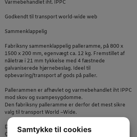
Varmebehandlet iht. IPPC
Godkendt til transport world-wide web
Sammenklappelig
Fabriksny sammenklappelig palleramme, på 800 x
1500 x 200 mm, egenvægt ca. 12 kg. Fremstillet af
nåletræ i 21 mm tykkelse med 4 fæstnede
galvaniserede hjørnebeslag. Ideel til
opbevaring/transport af gods på paller.
Pallerammen er afhøvlet og varmebehandlet iht IPPC
mod skov og svampesygdomme.
Den fabriksny palleramme er derfor det mest sikre
valg til transport World –Wide.
Denne palleramme passer til vores standard palle
Samtykke til cookies
OSCAR. Pallerammen produceres efter ordre.