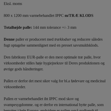
Eksl. moms
800 x 1200 mm varmebehandlet IPPC
m/
TRÆ KLODS
Totalhøjde palle:
144 mm tolerance +/- 3 mm
Denne
paller er produceret med
træklodser
og reducere således
fugt optagelse sammenlignet med en presset savsmuldsklods.
Den fabriksny EUR-palle er den mest optimale træ palle, hvor
virksomheder stilles høje hygiejnekrav til Deres produktionen og
øvrige gods håndteringer.
Pallen er derfor det mest sikre valg for bl.a fødevare og medicinal
virksomheder.
Pallen er varmebehandlet iht IPPC mod skov og
svampesygdomme. og er derfor en international bytte palle, som
benyttes i hele Europa, endvidere er pallen også godkendt til