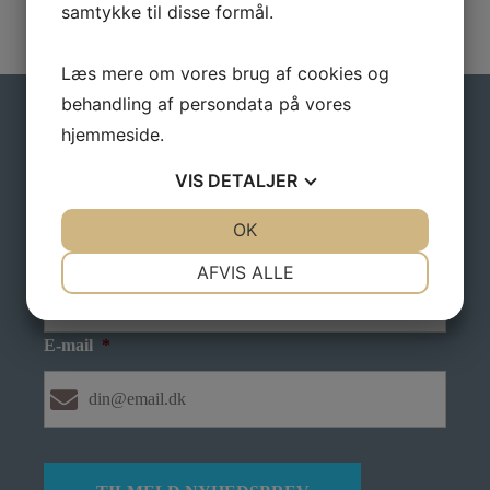
samtykke til disse formål.
Læs mere om vores brug af cookies og
behandling af persondata på vores
Gå ikke glip af gode tilbud
hjemmeside.
VIS
DETALJER
Tilmeld dig vores nyhedsbrev, hvis du vil have
nyheder og gode tilbud direkte i din indbakke.
JA
NEJ
OK
JA
NEJ
Navn
*
NØDVENDIGE
PRÆFERENCER
AFVIS ALLE
JA
NEJ
JA
NEJ
MARKETING
STATISTIK
E-mail
*