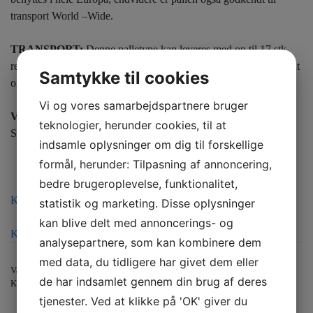
transport World –Wide.
TRANSPORT:
Denne palletype kan leveres med op til 17 stk.
retvendt eller 27 stk. flettet pr palleplads på lastbilen – tænk grønt
Samtykke til cookies
og økonomisk.
Vi og vores samarbejdspartnere bruger
VEDR. TRANSPORT:
17 stk. pr. palleplads .Full-load 561
teknologier, herunder cookies, til at
STK.
indsamle oplysninger om dig til forskellige
formål, herunder: Tilpasning af annoncering,
bedre brugeroplevelse, funktionalitet,
Kontakt os for tilbud ved større ordrer
statistik og marketing. Disse oplysninger
kan blive delt med annoncerings- og
Klik her for bestilling
analysepartnere, som kan kombinere dem
med data, du tidligere har givet dem eller
Varenummer (SKU):
EUR NY m TK [VE]
de har indsamlet gennem din brug af deres
Kategori:
Ukategoriseret
tjenester. Ved at klikke på 'OK' giver du