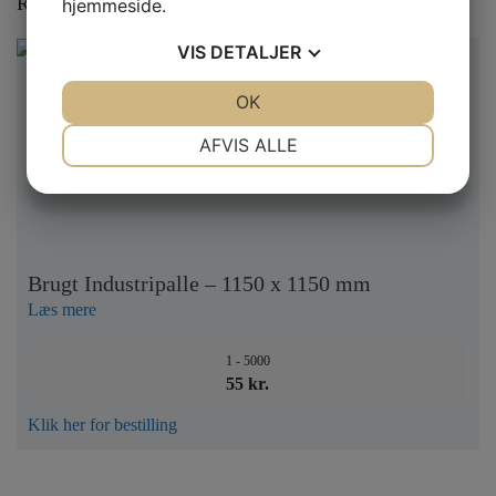
Relaterede varer
hjemmeside.
VIS
DETALJER
JA
NEJ
OK
JA
NEJ
NØDVENDIGE
PRÆFERENCER
AFVIS ALLE
JA
NEJ
JA
NEJ
MARKETING
STATISTIK
Brugt Industripalle – 1150 x 1150 mm
Læs mere
1 - 5000
55 kr.
Klik her for bestilling