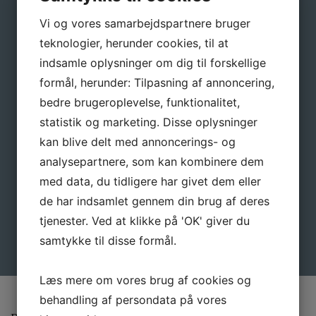
Tilmeld dig vores nyhedsbrev, hvis du vil have
nyheder og gode tilbud direkte i din indbakke.
Vi og vores samarbejdspartnere bruger
teknologier, herunder cookies, til at
Navn
*
indsamle oplysninger om dig til forskellige
formål, herunder: Tilpasning af annoncering,
bedre brugeroplevelse, funktionalitet,
E-mail
*
statistik og marketing. Disse oplysninger
kan blive delt med annoncerings- og
analysepartnere, som kan kombinere dem
med data, du tidligere har givet dem eller
de har indsamlet gennem din brug af deres
tjenester. Ved at klikke på 'OK' giver du
samtykke til disse formål.
Læs mere om vores brug af cookies og
behandling af persondata på vores