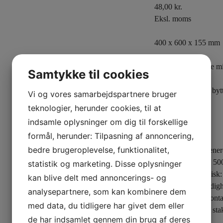
48,00
kr.
Eksl. moms
400 x 600 x 155 mm
Resistente i fugtige mi
Samtykke til cookies
Alternativ til brun byt
Vi og vores samarbejdspartnere bruger
teknologier, herunder cookies, til at
4 fødder
indsamle oplysninger om dig til forskellige
Vægt: 1,45 kg.
formål, herunder: Tilpasning af annoncering,
Farve: Sort
bedre brugeroplevelse, funktionalitet,
Materiale: PE regenere
Belastning statisk: 50
statistik og marketing. Disse oplysninger
Belastning dynamisk:
kan blive delt med annoncerings- og
Temperaturbestandigh
analysepartnere, som kan kombinere dem
Egnet til direkte kon
med data, du tidligere har givet dem eller
Antal: 200 stk. pr. sta
de har indsamlet gennem din brug af deres