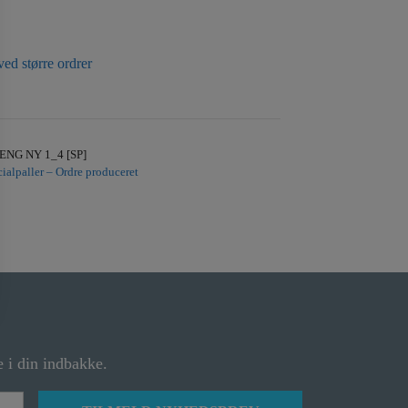
ved større ordrer
ENG NY 1_4 [SP]
ialpaller – Ordre produceret
 i din indbakke.