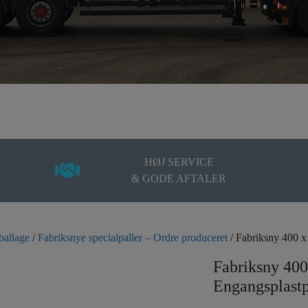
HØJ SERVICE
& GODE AFTALER
ballage
/
Fabriksnye specialpaller – Ordre produceret
/ Fabriksny 400 x
Fabriksny 40
Engangsplastp