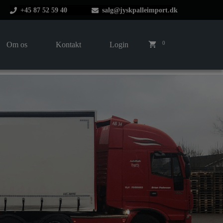
+45 87 52 59 40
salg@jyskpalleimport.dk
0
Om os
Kontakt
Login