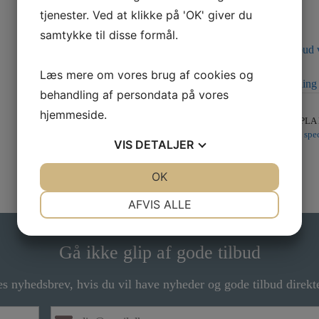
tjenester. Ved at klikke på 'OK' giver du
samtykke til disse formål.
Kontakt os for tilbud 
Læs mere om vores brug af cookies og
Klik her for bestilling
behandling af persondata på vores
hjemmeside.
Varenummer (SKU):
PLA 
Kategori:
Fabriksnye spec
VIS
DETALJER
JA
NEJ
OK
JA
NEJ
NØDVENDIGE
PRÆFERENCER
AFVIS ALLE
JA
NEJ
JA
NEJ
Gå ikke glip af gode tilbud
MARKETING
STATISTIK
es nyhedsbrev, hvis du vil have nyheder og gode tilbud direkte