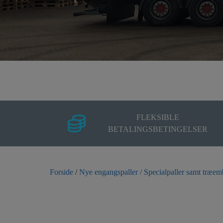
FLEKSIBLE
BETALINGSBETINGELSER
Forside
/
Nye engangspaller / Specialpaller samt træem