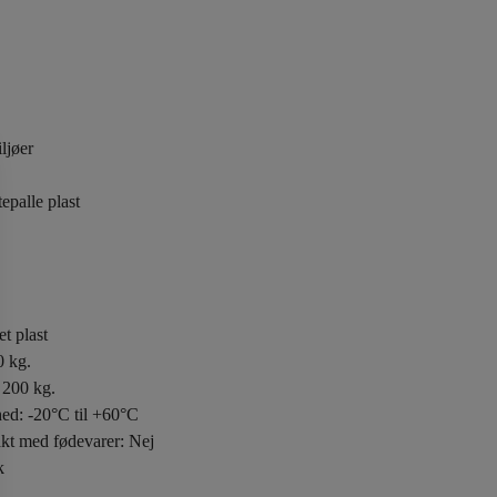
ljøer
tepalle plast
t plast
0 kg.
 200 kg.
ed: -20°C til +60°C
takt med fødevarer: Nej
k