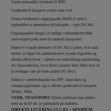
Varme behandlet i henhold til IPPC
Godkendt til transport world-wide web
Denne fabriksnive engangspalle MERLE med 6
topbredder er alternativet til halvpalle – type DS 364.
Engangspallen bruges af utallige virksomheder både
som eksport palle samt til national transporter.
Pallen er et godt alternativ til DS 364.1 pallen, hvis man
ønsker at slippe for administration af palle regnskab og
direkte afledt heraf – således en omkostnings minimering
for virksomheden, hvor Deres kunden ikke stiller krav til
at modtage vare på bytte pallen DS 364.1.
Pallen er varmebehandlet iht IPPC mod skov og
svampesygdomme. og er således godkendt til transport
World –Wide.
VEDR. TRANSPORT:
Denne palletype kan stables
med op til 60 stk. pr palleplads på lastbilen.
DIREKTE LEVERING 1/1 LÆS = MINIMUM