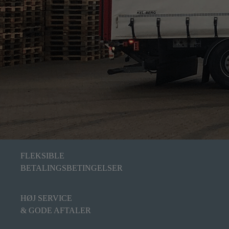
FLEKSIBLE
BETALINGSBETINGELSER
HØJ SERVICE
& GODE AFTALER