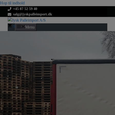
Hop til indhold
+45 87 52 59 40
salg@jyskpalleimport.dk
0
Menu