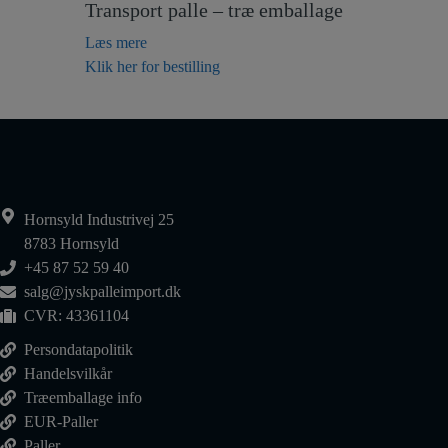
Transport palle – træ emballage
Læs mere
Klik her for bestilling
Hornsyld Industrivej 25
8783 Hornsyld
+45 87 52 59 40
salg@jyskpalleimport.dk
CVR: 43361104
Persondatapolitik
Handelsvilkår
Træemballage info
EUR-Paller
Paller