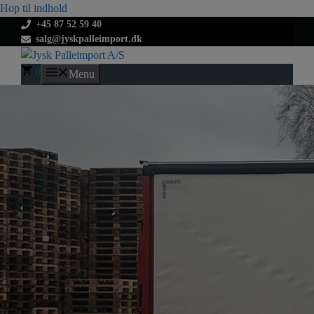
Hop til indhold
+45 87 52 59 40
salg@jyskpalleimport.dk
0
Menu