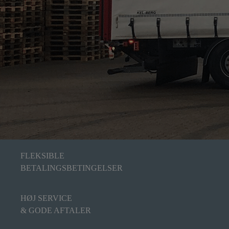
FLEKSIBLE
BETALINGSBETINGELSER
HØJ SERVICE
& GODE AFTALER