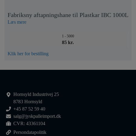
Fabriksny aftapningshane til Plastkar IBC 1000L
Læs mere
1 - 5000
85 kr.
Klik her for bestilling
Hornsyld Industrivej 25
8783 Hornsyld
+45 87 52 59 40
salg@jyskpalleimport.dk
CVR: 43361104
Persondatapolitik