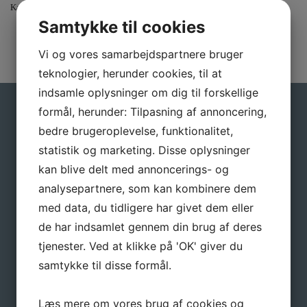
Kategori:
Fabriksnye specialpaller – Ordre produceret
Samtykke til cookies
Vi og vores samarbejdspartnere bruger
teknologier, herunder cookies, til at
indsamle oplysninger om dig til forskellige
formål, herunder: Tilpasning af annoncering,
Gå ikke glip af gode tilbud
bedre brugeroplevelse, funktionalitet,
statistik og marketing. Disse oplysninger
Tilmeld dig vores nyhedsbrev, hvis du vil have
nyheder og gode tilbud direkte i din indbakke.
kan blive delt med annoncerings- og
analysepartnere, som kan kombinere dem
Navn
*
med data, du tidligere har givet dem eller
de har indsamlet gennem din brug af deres
tjenester. Ved at klikke på 'OK' giver du
E-mail
*
samtykke til disse formål.
Læs mere om vores brug af cookies og