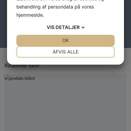
behandling af persondata på vores
hjemmeside.
VIS
DETALJER
JA
NEJ
OK
JA
NEJ
NØDVENDIGE
PRÆFERENCER
AFVIS ALLE
JA
NEJ
JA
NEJ
Relaterede varer
MARKETING
STATISTIK