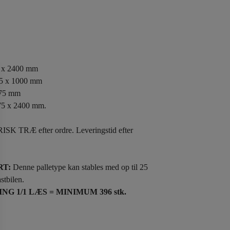
5 x 2400 mm
75 x 1000 mm
 75 mm
75 x 2400 mm.
RISK TRÆ efter ordre. Leveringstid efter
RT:
Denne palletype kan stables med op til 25
astbilen.
G 1/1 LÆS = MINIMUM 396 stk.