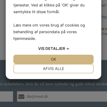
tjenester. Ved at klikke på 'OK' giver du
Kontakt os for tilbud 
samtykke til disse formål.
Klik her for bestilling
Læs mere om vores brug af cookies og
Varenummer (SKU):
SILV
behandling af persondata på vores
Kategori:
Fabriksnye Eng
hjemmeside.
VIS
DETALJER
JA
NEJ
OK
JA
NEJ
NØDVENDIGE
PRÆFERENCER
AFVIS ALLE
Gå ikke glip af gode tilbud
JA
NEJ
JA
NEJ
MARKETING
STATISTIK
es nyhedsbrev, hvis du vil have nyheder og gode tilbud direkte