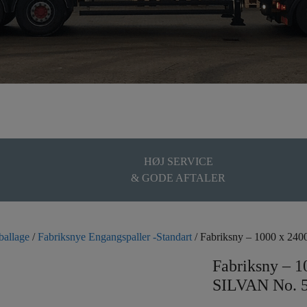
HØJ SERVICE
& GODE AFTALER
ballage
/
Fabriksnye Engangspaller -Standart
/ Fabriksny – 1000 x 2
Fabriksny – 
SILVAN No. 