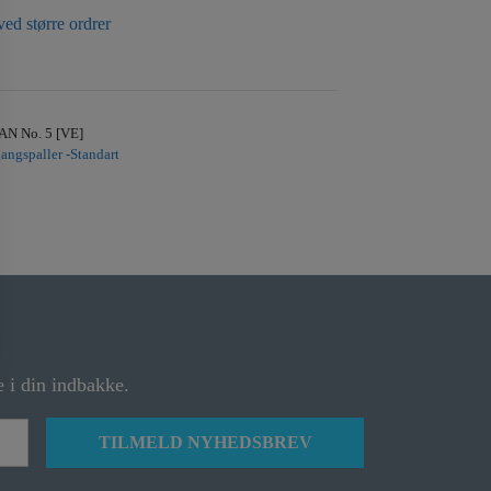
ved større ordrer
AN No. 5 [VE]
angspaller -Standart
 i din indbakke.