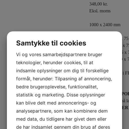
348,00
kr.
Eksl. moms
1000 x 2400 mm
5 topbrædder 19 x 7
Samtykke til cookies
4 tværbrædder 19 x 
12 klodser 75 x 75 x
Vi og vores samarbejdspartnere bruger
3 bundbrædder 19 x 
teknologier, herunder cookies, til at
indsamle oplysninger om dig til forskellige
Pallen produceres i F
formål, herunder: Tilpasning af annoncering,
nærmere aftale.
bedre brugeroplevelse, funktionalitet,
VEDR. TRANSPO
statistik og marketing. Disse oplysninger
stk. pr palleplads på l
kan blive delt med annoncerings- og
DIREKTE LEVERIN
analysepartnere, som kan kombinere dem
med data, du tidligere har givet dem eller
de har indsamlet gennem din brug af deres