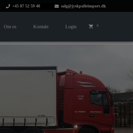
+45 87 52 59 40
salg@jyskpalleimport.dk
0
Om os
Kontakt
Login