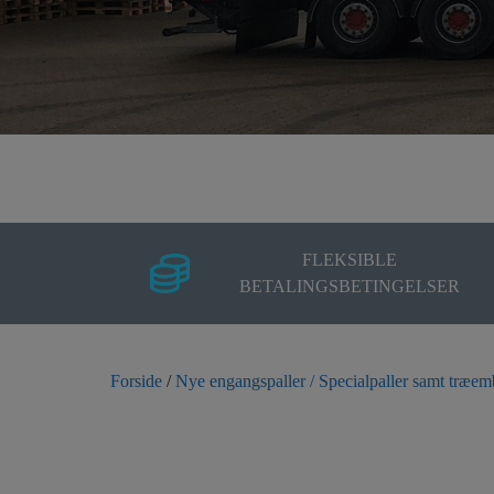
FLEKSIBLE
BETALINGSBETINGELSER
Forside
/
Nye engangspaller / Specialpaller samt træem