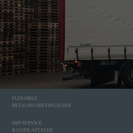
FLEKSIBLE
BETALINGSBETINGELSER
HØJ SERVICE
& GODE AFTALER