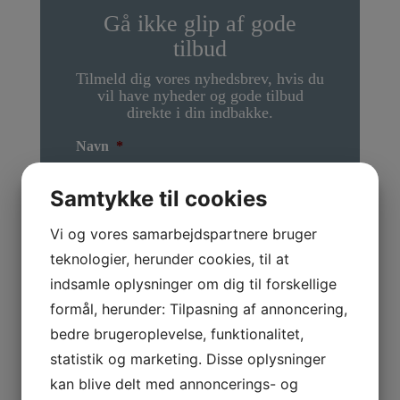
Gå ikke glip af gode
tilbud
Tilmeld dig vores nyhedsbrev, hvis du
vil have nyheder og gode tilbud
direkte i din indbakke.
Navn
*
Samtykke til cookies
E-mail
*
Vi og vores samarbejdspartnere bruger
teknologier, herunder cookies, til at
indsamle oplysninger om dig til forskellige
formål, herunder: Tilpasning af annoncering,
bedre brugeroplevelse, funktionalitet,
statistik og marketing. Disse oplysninger
kan blive delt med annoncerings- og