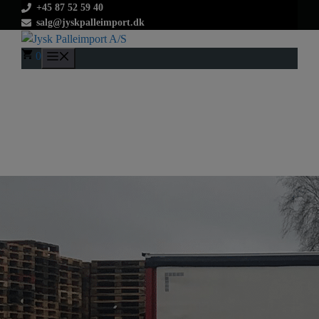
Hop
+45 87 52 59 40
salg@jyskpalleimport.dk
til
indhold
0
Menu