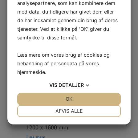
analysepartnere, som kan kombinere dem
med data, du tidligere har givet dem eller
de har indsamlet gennem din brug af deres
tjenester. Ved at klikke på 'OK' giver du
Relaterede varer
samtykke til disse formål.
Læs mere om vores brug af cookies og
Fabriksny – 800 x 1200 mm – TYPE:
behandling af persondata på vores
R&T no.1
hjemmeside.
Læs mere
VIS
DETALJER
Klik her for bestilling
JA
NEJ
OK
JA
NEJ
NØDVENDIGE
PRÆFERENCER
AFVIS ALLE
Brugt Industripalle – 1200 x 1600
TYPE: CPx – BRUGT INDUSTRI
JA
NEJ
JA
NEJ
1200 x 1600 mm
MARKETING
STATISTIK
Læs mere