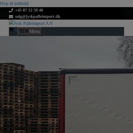
Hop til indhold
+45 87 52 59 40
salg@jyskpalleimport.dk
0
Menu