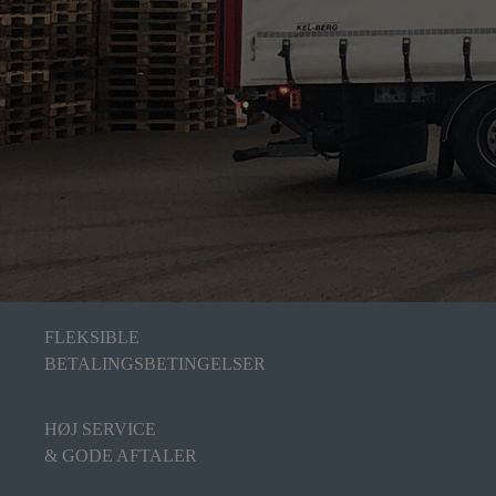
FLEKSIBLE
BETALINGSBETINGELSER
HØJ SERVICE
& GODE AFTALER