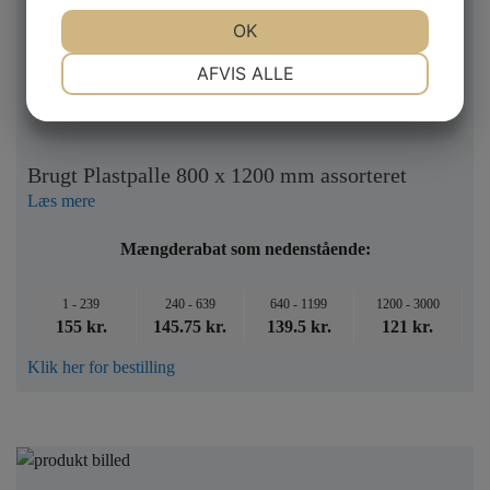
JA
NEJ
OK
JA
NEJ
NØDVENDIGE
PRÆFERENCER
AFVIS ALLE
JA
NEJ
JA
NEJ
MARKETING
STATISTIK
Brugt Plastpalle 800 x 1200 mm assorteret
Læs mere
Mængderabat som nedenstående:
1 - 239
240 - 639
640 - 1199
1200 - 3000
155 kr.
145.75 kr.
139.5 kr.
121 kr.
Klik her for bestilling