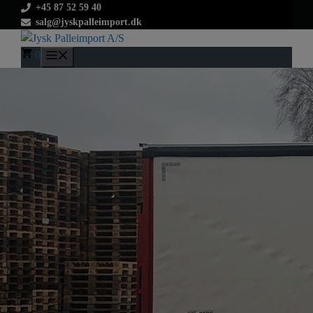
Hop
+45 87 52 59 40
salg@jyskpalleimport.dk
til
indhold
0
Menu