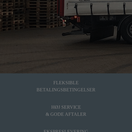
FLEKSIBLE
BETALINGSBETINGELSER
HØJ SERVICE
& GODE AFTALER
EKSPRESLEVERING