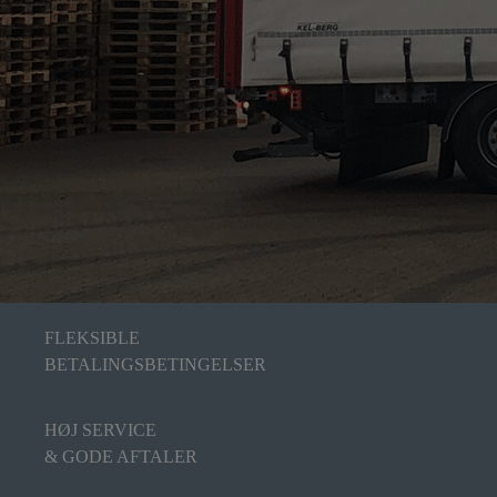
FLEKSIBLE
BETALINGSBETINGELSER
HØJ SERVICE
& GODE AFTALER