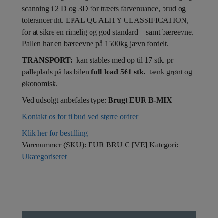
scanning i 2 D og 3D for træets farvenuance, brud og
tolerancer iht. EPAL QUALITY CLASSIFICATION,
for at sikre en rimelig og god standard – samt bæreevne.
Pallen har en bæreevne på 1500kg jævn fordelt.
TRANSPORT:
kan stables med op til 17 stk. pr
palleplads på lastbilen
f
ull-load 561 stk.
tænk grønt og
økonomisk.
Ved udsolgt anbefales type:
Brugt EUR B-MIX
Kontakt os for tilbud ved større ordrer
Klik her for bestilling
Varenummer (SKU):
EUR BRU C [VE]
Kategori:
Ukategoriseret