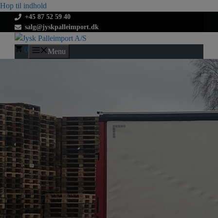
Hop til indhold
+45 87 52 59 40
salg@jyskpalleimport.dk
0
Menu