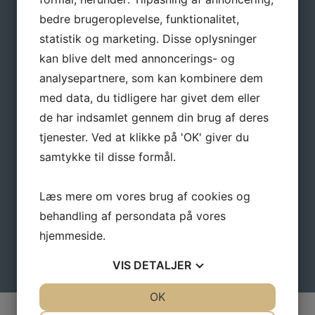
Tilmeld dig vores nyhedsbrev, hvis du vil have
bedre brugeroplevelse, funktionalitet,
nyheder og gode tilbud direkte i din indbakke.
statistik og marketing. Disse oplysninger
kan blive delt med annoncerings- og
Navn
*
analysepartnere, som kan kombinere dem
med data, du tidligere har givet dem eller
de har indsamlet gennem din brug af deres
E-mail
*
tjenester. Ved at klikke på 'OK' giver du
samtykke til disse formål.
Læs mere om vores brug af cookies og
behandling af persondata på vores
hjemmeside.
VIS
DETALJER
JA
NEJ
OK
JA
NEJ