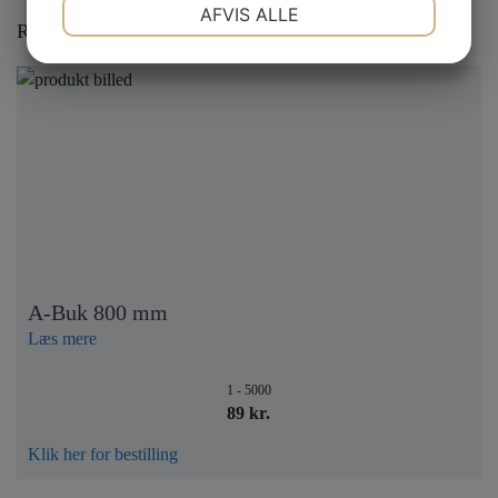
NØDVENDIGE
PRÆFERENCER
AFVIS ALLE
Relaterede varer
JA
NEJ
JA
NEJ
MARKETING
STATISTIK
A-Buk 800 mm
Læs mere
1 - 5000
89 kr.
Klik her for bestilling