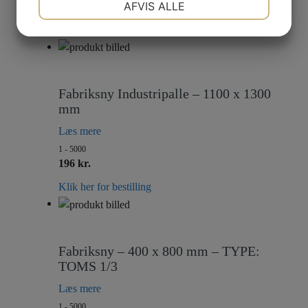
AFVIS ALLE
200 kr.
JA
NEJ
JA
NEJ
Klik her for bestilling
MARKETING
STATISTIK
Fabriksny Industripalle – 1100 x 1300
mm
Læs mere
1 - 5000
196 kr.
Klik her for bestilling
Fabriksny – 400 x 800 mm – TYPE:
TOMS 1/3
Læs mere
1 - 5000