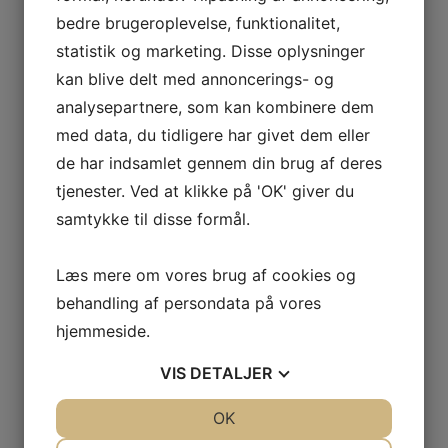
bedre brugeroplevelse, funktionalitet,
statistik og marketing. Disse oplysninger
kan blive delt med annoncerings- og
analysepartnere, som kan kombinere dem
med data, du tidligere har givet dem eller
de har indsamlet gennem din brug af deres
tjenester. Ved at klikke på 'OK' giver du
samtykke til disse formål.
Relaterede varer
Læs mere om vores brug af cookies og
behandling af persondata på vores
hjemmeside.
Fabriksny engangspalle – 1000 x 1200
VIS
DETALJER
mm – TYPE: ORKLA CARE, IPPC
Læs mere
JA
NEJ
OK
JA
NEJ
1 - 5000
NØDVENDIGE
PRÆFERENCER