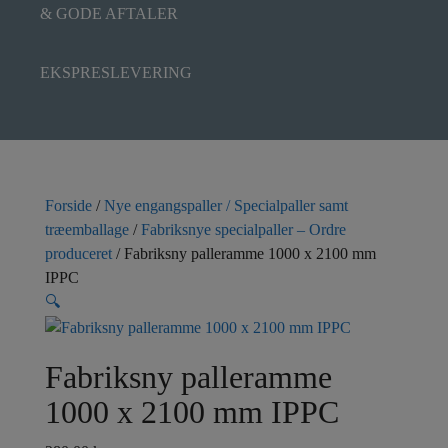
& GODE AFTALER
EKSPRESLEVERING
Forside
/
Nye engangspaller / Specialpaller samt
træemballage
/
Fabriksnye specialpaller – Ordre
produceret
/ Fabriksny palleramme 1000 x 2100 mm
IPPC
🔍
Fabriksny palleramme
1000 x 2100 mm IPPC