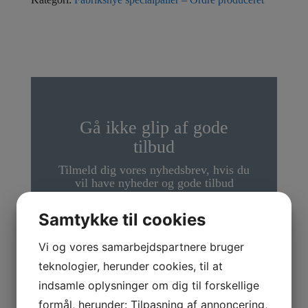
Gå ikke glip af gode
tilbud
Tilmeld dig vores nyhedsbrev, hvis du
vil have nyheder og gode tilbud
direkte i din indbakke.
Samtykke til cookies
Navn
*
Vi og vores samarbejdspartnere bruger
teknologier, herunder cookies, til at
E-mail
*
indsamle oplysninger om dig til forskellige
formål, herunder: Tilpasning af annoncering,