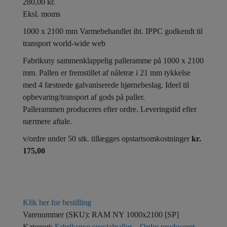
280,00
kr.
Eksl. moms
1000 x 2100 mm Varmebehandlet iht. IPPC godkendt til
transport world-wide web
Fabriksny sammenklappelig palleramme på 1000 x 2100
mm. Pallen er fremstillet af nåletræ i 21 mm tykkelse
med 4 fæstnede galvaniserede hjørnebeslag. Ideel til
opbevaring/transport af gods på paller.
Pallerammen produceres efter ordre. Leveringstid efter
nærmere aftale.
v/ordre under 50 stk. tillægges opstartsomkostninger
kr.
175,00
Klik her for bestilling
Varenummer (SKU):
RAM NY 1000x2100 [SP]
Kategori:
Fabriksnye specialpaller – Ordre produceret