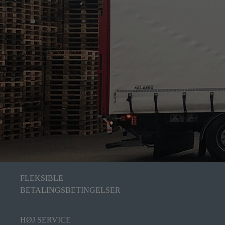
FLEKSIBLE
BETALINGSBETINGELSER
HØJ SERVICE