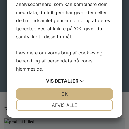
analysepartnere, som kan kombinere dem
med data, du tidligere har givet dem eller
de har indsamlet gennem din brug af deres
E-mail
*
tjenester. Ved at klikke på 'OK' giver du
samtykke til disse formål.
Læs mere om vores brug af cookies og
behandling af persondata på vores
hjemmeside.
VIS
DETALJER
JA
NEJ
OK
JA
NEJ
NØDVENDIGE
PRÆFERENCER
AFVIS ALLE
Relaterede varer
JA
NEJ
JA
NEJ
MARKETING
STATISTIK