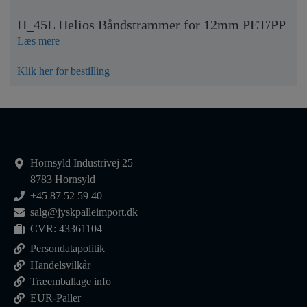
H_45L Helios Båndstrammer for 12mm PET/PP
Læs mere
Klik her for bestilling
Hornsyld Industrivej 25
8783 Hornsyld
+45 87 52 59 40
salg@jyskpalleimport.dk
CVR: 43361104
Persondatapolitik
Handelsvilkår
Træemballage info
EUR-Paller