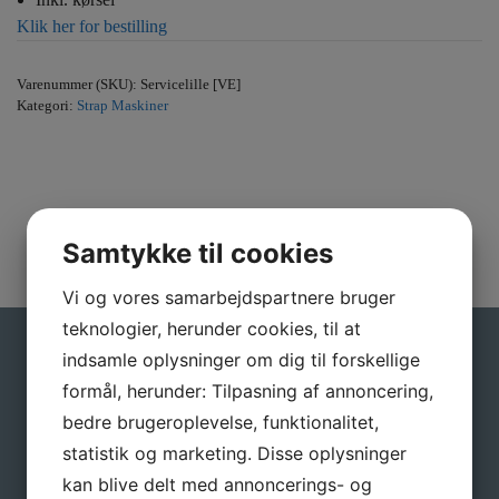
Klik her for bestilling
Varenummer (SKU):
Servicelille [VE]
Kategori:
Strap Maskiner
Samtykke til cookies
Vi og vores samarbejdspartnere bruger
teknologier, herunder cookies, til at
indsamle oplysninger om dig til forskellige
Gå ikke glip af gode tilbud
formål, herunder: Tilpasning af annoncering,
Tilmeld dig vores nyhedsbrev, hvis du vil have
bedre brugeroplevelse, funktionalitet,
nyheder og gode tilbud direkte i din indbakke.
statistik og marketing. Disse oplysninger
kan blive delt med annoncerings- og
Navn
*